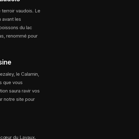
 terroir vaudois. Le
 avant les
 poissons du lac
las, renommé pour
sine
zaley, le Calamin,
ts que vous
ion saura ravir vos
r notre site pour
u cœur du Lavaux.