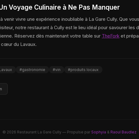
 Un Voyage Culinaire à Ne Pas Manquer
à venir vivre une expérience inoubliable à La Gare Cully. Que vou
isiteur, notre restaurant à Cully est le lieu idéal pour savourer les 
ienne. Réservez dès maintenant votre table sur
TheFork
et prépa
u cœur du Lavaux.
Lavaux
#gastronomie
#vin
#produits locaux
In
© 2026 Restaurant La Gare Cully — Propulse par
Sophyia
&
Raoul Baudlez