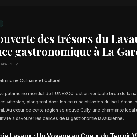
ouverte des trésors du Lava
nce gastronomique à La Gar
are Cully
trimoine Culinaire et Culturel
u patrimoine mondial de l'UNESCO, est un véritable bijou de la nat
ses viticoles, plongeant dans les eaux scintillantes du lac Léman, s
ral. Au cœur de cette région se trouve Cully, une charmante localit
invite à savourer les délices de la gastronomie lavauxienne.
ie Lavaux : Un Voyage au Coeur du Terroir 