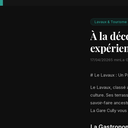
Lavaux & Tourisme
À la déc
expérie
17/04/2026
5 min
La G
# Le Lavaux : Un Pa
Le Lavaux, classé a
culture. Ses terras
savoir-faire ancest
La Gare Cully vous 
La Gastronom