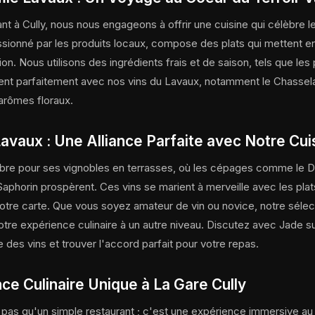
nt à Cully, nous nous engageons à offrir une cuisine qui célèbre le
sionné par les produits locaux, compose des plats qui mettent en
ion. Nous utilisons des ingrédients frais et de saison, tels que les
ent parfaitement avec nos vins du Lavaux, notamment le Chasse
arômes floraux.
avaux : Une Alliance Parfaite avec Notre Cui
bre pour ses vignobles en terrasses, où les cépages comme le De
Saphorin prospèrent. Ces vins se marient à merveille avec les pla
tre carte. Que vous soyez amateur de vin ou novice, notre sélect
votre expérience culinaire à un autre niveau. Discutez avec Jade su
e des vins et trouver l'accord parfait pour votre repas.
ce Culinaire Unique à La Gare Cully
t pas qu'un simple restaurant ; c'est une expérience immersive a